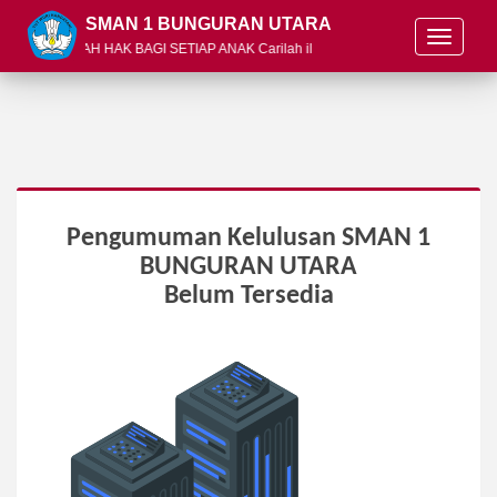
SMAN 1 BUNGURAN UTARA
T
IKAN ADALAH HAK BAGI SETIAP ANAK Carilah ilmu, pelajari, dan bagikan
o
g
g
l
e
n
a
v
Pengumuman Kelulusan SMAN 1
i
g
BUNGURAN UTARA
a
Belum Tersedia
t
i
o
n